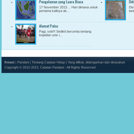
Pengalaman yang Luara Biasa
Dit
17 November 2013.... Hari dimana untuk
Dis
pertama kalinya ak...
tan
Alamat Palsu
Pagi, sob!!! Sedikit bercerita tentang
kejadian unix i...
Kreasi :
Pandani
|
Tentang Catatan Hidup
|
Yang dilihat, didengarkan dan dirasakan
Copyright © 2012-2013.
Catatan Pandani
- All Rights Reserved