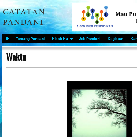
CATATAN
PANDANI
Tentang Pandani
Kisah Ku
Job Pandani
Kegiatan
Kar
Waktu