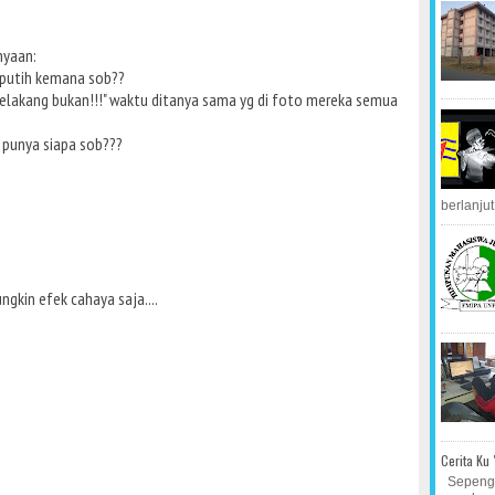
nyaan:
u putih kemana sob??
elakang bukan!!!" waktu ditanya sama yg di foto mereka semua
u punya siapa sob???
berlanjut.
gkin efek cahaya saja....
Cerita Ku
Sepengg