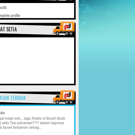
ani06
mplete profile
AT SETIA
ATAN TERBAIK
idin
at ndak sob,,, lagu Radio si Buset (budi
) artis Top pariaman??? dalam lagunya
si buset berperan sebag...