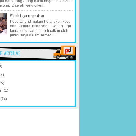
r dari orang-orang kalau negeri ini disebut
ncong. Daerah yang diken...
Wajah Lugu tanpa dosa
Peserta jurid malam Pelantikan kacu
dan Bantara Inilah sob..... wajah lugu
tanpa dosa yang diperlihatkan oleh
junior saya dalam semedi ...
G ARCHIVE
9)
38)
75)
er
(1)
r
(74)