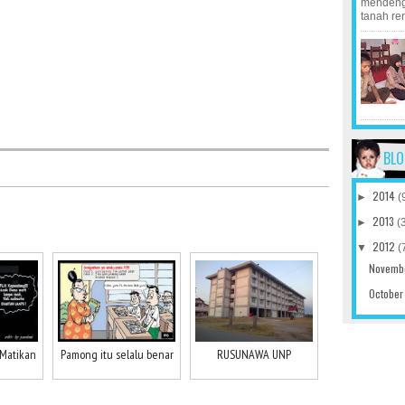
mendenga
tanah re
BLO
2014
►
(
2013
►
(
2012
▼
(
Novemb
Octobe
 Matikan
Pamong itu selalu benar
RUSUNAWA UNP