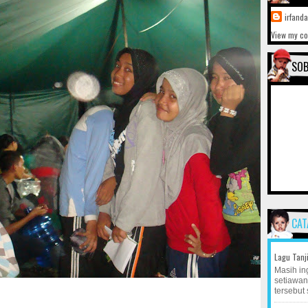
irfand
View my co
SOB
CAT
Lagu Tanj
Masih ing
setiawan
tersebut 