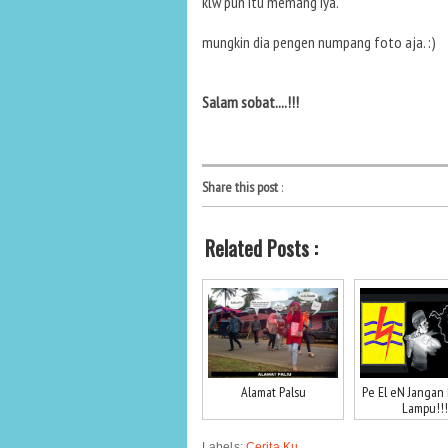
klw pun itu memang iya.
mungkin dia pengen numpang foto aja. :)
Salam sobat....!!!
Share this post
:
Related Posts :
Alamat Palsu
Pe El eN Jangan
Lampu!!!
Labels:
Cerita Ku