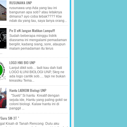
RUSUNAWA UNP
rusunawa unp Ada yang tau ini
bangunan apa sob? atau letaknya
dimana? ayo coba tebak???? Klw
ndak da yang tau, saya tanya orang...
Pe El eN Jangan Matikan Lampu!!!
Sudah beberapa minggu listrik
diasrama ini mengalami pemadaman
bergilir, kadang siang, sore, ataupun
malam pemadaman itu terus
..
LOGO HMJ BIO UNP
Lanjut dikit sob.... tadi kau dah liati
LOGO ILUNI BIOLOGI UNP, Skrg ne
ada logo cantik sob..... tapi ne bukan
kreasiku Tema...
Hantu LABKOM Biologi UNP
"Sueb" Si hantu Kreatif dengan
sejuta ide, Hantu yang paling gokil se
coloni biologi. Kalaw hantu ini di
panggil ...
 "Guru SM-3T "
al Kisah di Tanah Rencong Dulu aku