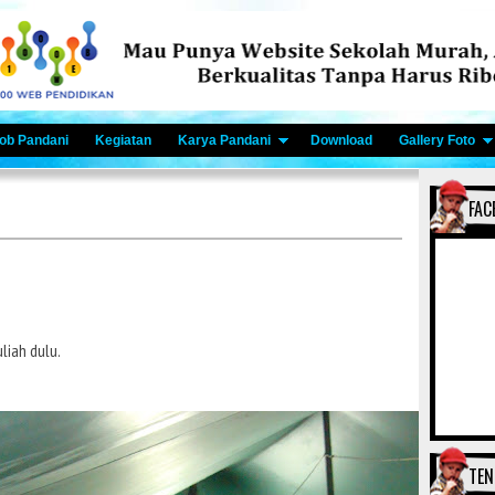
ob Pandani
Kegiatan
Karya Pandani
Download
Gallery Foto
FAC
liah dulu.
TEN