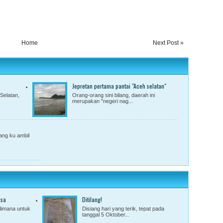
Home
Next Post »
Jepretan pertama pantai "Aceh selatan"
Selatan,
Orang-orang sini bilang, daerah ini
merupakan "negeri nag...
yang ku ambil
asa
Ditilang!
dimana untuk
Disiang hari yang terik, tepat pada
tanggal 5 Oktober...