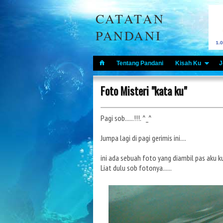
CATATAN
PANDANI
Tentang Pandani
Kisah Ku
J
Foto Misteri "kata ku"
Pagi sob......!!!. ^_^
Jumpa lagi di pagi gerimis ini....
ini ada sebuah foto yang diambil pas aku ku
Liat dulu sob fotonya......