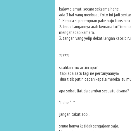
kalaw diamati secara seksama hehe...
ada 3 hal yang menbuat foto ini jadi perta
1. Kepala si perempuan pake baju kaos bir
2. terus tangannya arah kemana tu? "memb
mengahadap kamera.
3. tangan yang yelip dekat lengan kaos bir
??????
silahkan mo artiin apa?
tapi ada satu lagi ne pertanyaanya?
dua titik putih depan kepala mereka itu mun
apa sobat liat da gambar sesuatu disana?
*hehe ^_^
jangan takut sob...
smua hanya ketidak sengajaan saja.