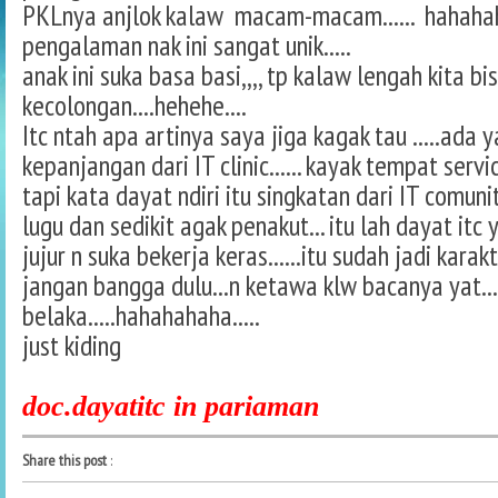
PKLnya anjlok kalaw macam-macam...... hahaha
pengalaman nak ini sangat unik.....
anak ini suka basa basi,,,, tp kalaw lengah kita bi
kecolongan....hehehe....
Itc ntah apa artinya saya jiga kagak tau .....ada y
kepanjangan dari IT clinic...... kayak tempat servi
tapi kata dayat ndiri itu singkatan dari IT comunity.
lugu dan sedikit agak penakut... itu lah dayat itc y
jujur n suka bekerja keras......itu sudah jadi karakt
jangan bangga dulu...n ketawa klw bacanya yat...
belaka.....hahahahaha.....
just kiding
doc.dayatitc in pariaman
Share this post
: