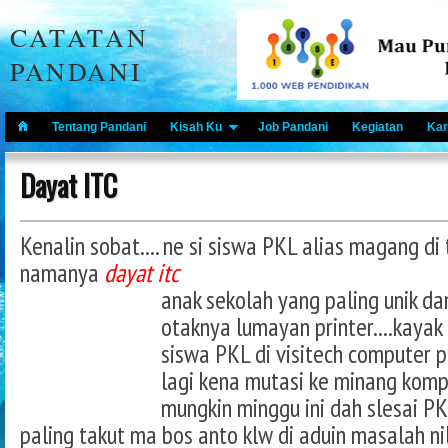
CATATAN
PANDANI
Tentang Pandani
Kisah Ku
Job Pandani
Kegiatan
Kar
Dayat ITC
Kenalin sobat.... ne si siswa PKL alias magang di 
namanya
dayat itc
anak sekolah yang paling unik dan 
otaknya lumayan printer....kayak 
siswa PKL di visitech computer 
lagi kena mutasi ke minang komp
mungkin minggu ini dah slesai PKL
paling takut ma bos anto klw di aduin masalah nilai